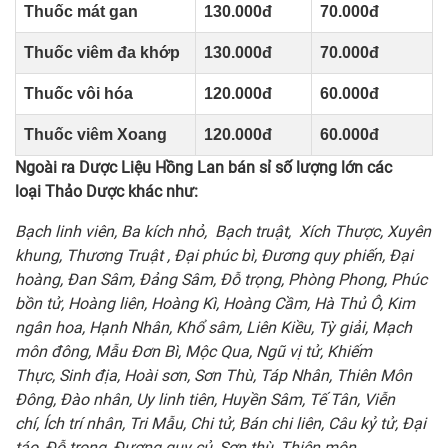
Thuốc mát gan
130.000đ
70.000đ
Thuốc viêm đa khớp
130.000đ
70.000đ
Thuốc vôi hóa
120.000đ
60.000đ
Thuốc viêm Xoang
120.000đ
60.000đ
Ngoài ra Dược Liệu Hồng Lan bán sỉ số lượng lớn các
loại Thảo Dược khác như:
Bạch linh viên,
Ba kích nhỏ,
Bạch truật, Xích Thược,
Xuyên
khung, Thương Truật ,
Đại phúc bì,
Đương quy phiến,
Đại
hoàng, Đan Sâm,
Đảng Sâm
,
Đỗ trọng, Phòng Phong
,
Phúc
bồn tử,
Hoàng liên, Hoàng Kì, Hoàng Cầm, Hà Thủ Ô
,
Kim
ngân hoa, Hạnh Nhân
,
Khổ sâm, Liên Kiều,
Tỳ giải,
Mạch
môn đông, Mẫu Đơn Bì
, Mộc Qua
,
Ngũ vị tử,
Khiếm
Thực,
Sinh địa,
Hoài sơn, Sơn Thù
, Táp Nhân
, Thiên Môn
Đông
,
Đào nhân,
Uy linh tiên, Huyền Sâm
, Tế Tân
,
Viễn
chí,
Ích trí nhân, Tri Mẫu
,
Chi tử,
Bán chi liên,
Câu kỷ tử,
Đại
táo,
Đỗ trọng,
Đương quy củ,
Sơn thù,
Thiên môn