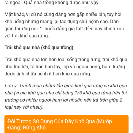
ra ngoài. Quả nhà trồng không được như vậy.
Mặt khác, vị củ nó cũng đắng hơn gấp nhiều lần, tuy hơi
khó uống nhưng mang lại tác dụng chữ bệnh cao. Dân
gian thường nói: "Thuốc đắng giã tật" điều này chính xác
với trái khổ qua rừng.
Trái khổ qua nhà (khổ qua trồng)
Trái khổ qua nhà lớn hơn loại sống trong rừng, trái khổ qua
nhà trái lớn, to hơn bán tay, lớp vỏ ngoài bóng, hàm lượng
dược tính chữa bệnh ít hơn khô qua rừng.
Lưu ý: Tránh mua nhầm lẫn giữa khổ qua rừng và khô qua
nhà (vì giá khổ qua nha chỉ bằng 1/3 khổ qua rừng trên thị
trường có nhiều người ham lợi nhuận nên trà trộn giữa 2
loại này với nhau).
Đối Tượng Sử Dụng Của Dây Khổ Qua (Mướp
Đắng) Rừng Khô