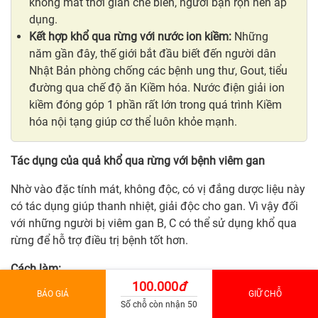
không mất thời gian chế biến, người bận rộn nên áp
dụng.
Kết hợp khổ qua rừng với nước ion kiềm:
Những
năm gần đây, thế giới bắt đầu biết đến người dân
Nhật Bản phòng chống các bệnh ung thư, Gout, tiểu
đường qua chế độ ăn Kiềm hóa. Nước điện giải ion
kiềm đóng góp 1 phần rất lớn trong quá trình Kiềm
hóa nội tạng giúp cơ thể luôn khỏe mạnh.
Tác dụng của quả khổ qua rừng với bệnh viêm gan
Nhờ vào đặc tính mát, không độc, có vị đắng dược liệu này
có tác dụng giúp thanh nhiệt, giải độc cho gan. Vì vậy đối
với những người bị viêm gan B, C có thể sử dụng khổ qua
rừng để hỗ trợ điều trị bệnh tốt hơn.
Cách làm:
100.000
đ
BÁO GIÁ
GIỮ CHỖ
Số chỗ còn nhận 50
Chuẩn bị 10g cây thuốc sau đó rửa sạch và để ráo