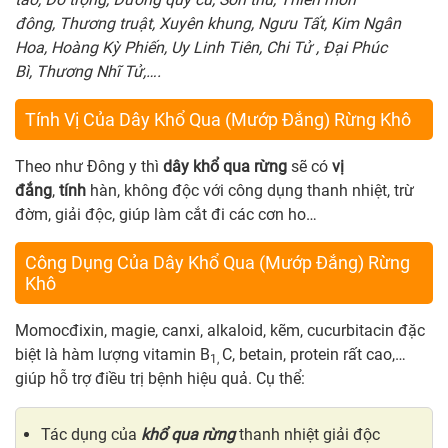
đông,
Thương truật,
Xuyên khung,
Ngưu Tất,
Kim Ngân
Hoa,
Hoàng Kỳ Phiến,
Uy Linh Tiên,
Chi Tử ,
Đại Phúc
Bì,
Thương Nhĩ Tử,….
Tính Vị Của Dây Khổ Qua (Mướp Đắng) Rừng Khô
Theo như Đông y thì
dây khổ qua rừng
sẽ có
vị
đắng
,
tính
hàn, không độc với công dụng thanh nhiệt, trừ
đờm, giải độc, giúp làm cắt đi các cơn ho…
Công Dụng Của Dây Khổ Qua (Mướp Đắng) Rừng
Khô
Momocđixin, magie, canxi, alkaloid, kẽm, cucurbitacin đặc
biệt là hàm lượng vitamin B
C, betain, protein rất cao,…
1,
giúp hỗ trợ điều trị bệnh hiệu quả. Cụ thể:
Tác dụng của
khổ qua rừng
thanh nhiệt giải độc