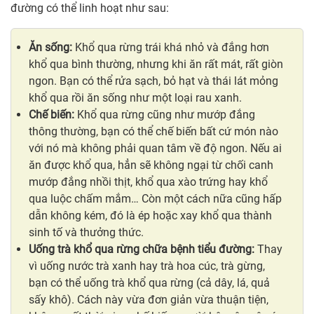
đường có thể linh hoạt như sau:
Ăn sống:
Khổ qua rừng trái khá nhỏ và đắng hơn
khổ qua bình thường, nhưng khi ăn rất mát, rất giòn
ngon. Bạn có thể rửa sạch, bỏ hạt và thái lát mỏng
khổ qua rồi ăn sống như một loại rau xanh.
Chế biến:
Khổ qua rừng cũng như mướp đắng
thông thường, bạn có thể chế biến bất cứ món nào
với nó mà không phải quan tâm về độ ngon. Nếu ai
ăn được khổ qua, hẳn sẽ không ngại từ chối canh
mướp đắng nhồi thịt, khổ qua xào trứng hay khổ
qua luộc chấm mắm… Còn một cách nữa cũng hấp
dẫn không kém, đó là ép hoặc xay khổ qua thành
sinh tố và thưởng thức.
Uống trà khổ qua rừng chữa bệnh tiểu đường:
Thay
vì uống nước trà xanh hay trà hoa cúc, trà gừng,
bạn có thể uống trà khổ qua rừng (cả dây, lá, quả
sấy khô). Cách này vừa đơn giản vừa thuận tiện,