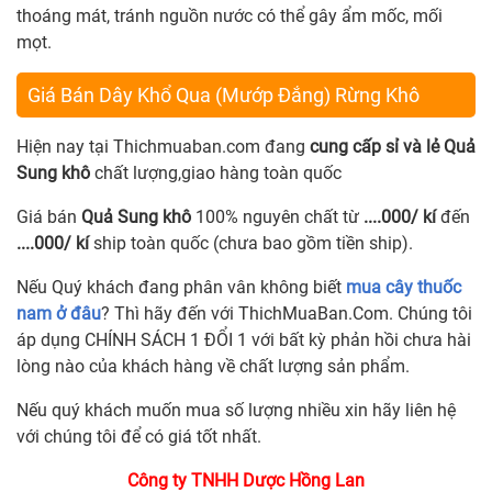
thoáng mát, tránh nguồn nước có thể gây ẩm mốc, mối
mọt.
Giá Bán Dây Khổ Qua (Mướp Đắng) Rừng Khô
Hiện nay tại Thichmuaban.com đang
cung cấp sỉ và lẻ Quả
Sung khô
chất lượng,giao hàng toàn quốc
Giá bán
Quả Sung khô
100% nguyên chất từ
....000
/ kí
đến
....000
/ kí
ship toàn quốc (chưa bao gồm tiền ship).
Nếu Quý khách đang phân vân không biết
mua cây thuốc
nam ở đâu
? Thì hãy đến với ThichMuaBan.Com. Chúng tôi
áp dụng CHÍNH SÁCH 1 ĐỔI 1 với bất kỳ phản hồi chưa hài
lòng nào của khách hàng về chất lượng sản phẩm.
Nếu quý khách muốn mua số lượng nhiều xin hãy liên hệ
với chúng tôi để có giá tốt nhất.
Công ty TNHH Dược Hồng Lan