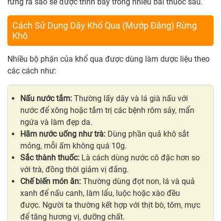
rừng ra sao sẽ được trình bày trong nhiều bài thuốc sau.
Cách Sử Dụng Dây Khổ Qua (Mướp Đắng) Rừng
Khô
Nhiều bộ phận của khổ qua được dùng làm dược liệu theo
các cách như:
Nấu nước tắm:
Thường lấy dây và lá già nấu với
nước để xông hoặc tắm trị các bệnh rôm sảy, mẩn
ngứa và làm đẹp da.
Hãm nước uống như trà:
Dùng phần quả khô sắt
mỏng, mỗi ấm không quá 10g.
Sắc thành thuốc:
Là cách dùng nước cô đặc hơn so
với trà, đồng thời giảm vị đắng.
Chế biến món ăn:
Thường dùng đọt non, lá và quả
xanh để nấu canh, làm lẩu, luộc hoặc xào đều
được. Người ta thường kết hợp với thịt bò, tôm, mực
để tăng hương vị, dưỡng chất.