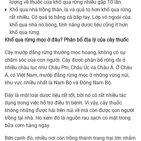
lượng về thuốc của khổ qua rừng nhiều gấp 10 lần.
Khổ qua nhà trồng thân, lá và quả to hơn khổ qua rừng
rất nhiều. Có quả to bằng cả bắp tay. Lớp vỏ ngoài của
khổ qua nhà nó bóng, tính năng dược liệu cũng ít hơn
khổ qua rừng.
Khổ qua rừng mọc ở đâu? Phân bổ địa lý của cây thuốc
Cây mướp đắng rừng thường mọc hoang, không có sự
chăm sóc của con người. Cây được phân bố rộng rãi ở
nhiều châu lục như Châu Phi, Châu Úc và Châu Á. Ở Châu
Á, có Việt Nam, mướp đắng rừng mọc ở những vùng núi,
khu vực nhiều nhất là Nam Bộ và Đông Nam Bộ.
Đây là một loại dược liệu rất tốt, bởi nó có rất nhiều tác
dụng trong việc hỗ trợ điều trị bệnh. Vì vậy, cây thuốc
không những được hái trên núi về mà còn được con người
trồng tại nhà. Họ xem đó là nguồn rau sạch có mặt trong
bữa cơm hàng ngày.
Bên cạnh đó, nhiều nơi còn trồng thành trang trại lớn nhằm