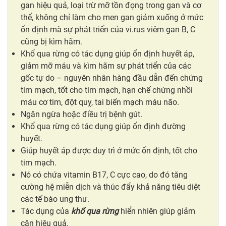
gan hiệu quả, loại trừ mỡ tồn đọng trong gan và cơ
thể, không chỉ làm cho men gan giảm xuống ở mức
ổn định mà sự phát triển của vi.rus viêm gan B, C
cũng bị kìm hãm.
Khổ qua rừng có tác dụng
giúp ổn định huyết áp,
giảm mỡ máu và kìm hãm sự phát triển của các
gốc tự do – nguyên nhân hàng đầu dẫn đến chứng
tim mạch, tốt cho tim mạch, hạn chế chứng nhồi
máu cơ tim, đột quỵ, tai biến mạch máu não.
Ngăn ngừa hoặc điều trị bệnh gút.
Khổ qua rừng có tác dụng
giúp
ổn định đường
huyết.
Giúp huyết áp được duy trì ở mức ổn định, tốt cho
tim mạch.
Nó có chứa vitamin B17, C cực cao, do đó tăng
cường hệ miễn dịch và thúc đẩy khả năng tiêu diệt
các tế bào ung thư.
Tác dụng của
khổ qua rừng
hiển nhiên giúp giảm
cân hiệu quả.