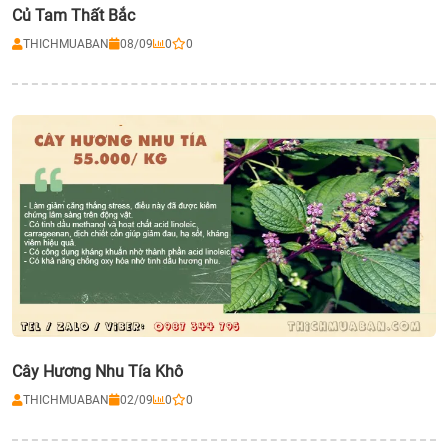
Củ Tam Thất Bắc
THICHMUABAN
08/09
0
0
Cây Hương Nhu Tía Khô
THICHMUABAN
02/09
0
0