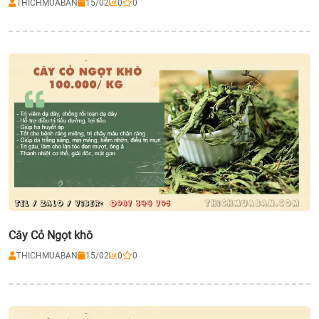
THICHMUABAN
15/02
0
0
Cây Cỏ Ngọt khô
THICHMUABAN
15/02
0
0