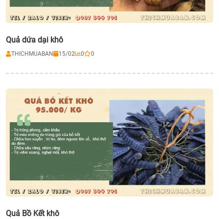
Quả dứa dại khô
THICHMUABAN
15/02
0
0
Quả Bồ Kết khô