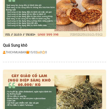
Quả Sung khô
THICHMUABAN
15/02
0
0