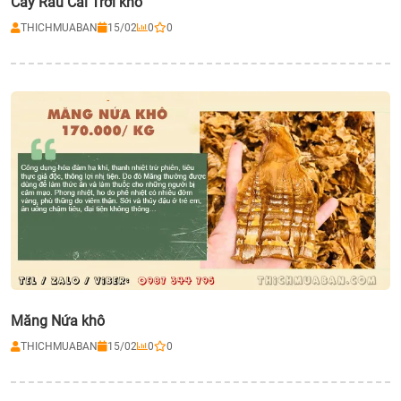
Cây Rau Cải Trời khô
THICHMUABAN
15/02
0
0
Măng Nứa khô
THICHMUABAN
15/02
0
0