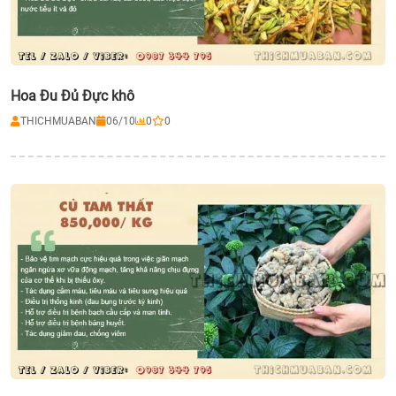
Hoa Đu Đủ Đực khô
THICHMUABAN
06/10
0
0