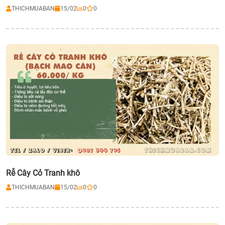
THICHMUABAN
15/02
0
0
Rễ Cây Cỏ Tranh khô
THICHMUABAN
15/02
0
0