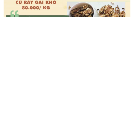
Củ Ráy Gai Khô
THICHMUABAN
15/02
0
0
Nụ Vối (Hoa Vối)
THICHMUABAN
07/02
0
0