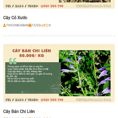
Cây Cỏ Xước
THICHMUABAN
15/02
0
0
Cây Bán Chi Liên