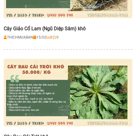
Cây Giảo Cổ Lam (Ngũ Diệp Sâm) khô
THICHMUABAN
15/02
0
0