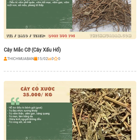
Cây Mắc Cỡ (Cây Xấu Hổ)
THICHMUABAN
15/02
0
0