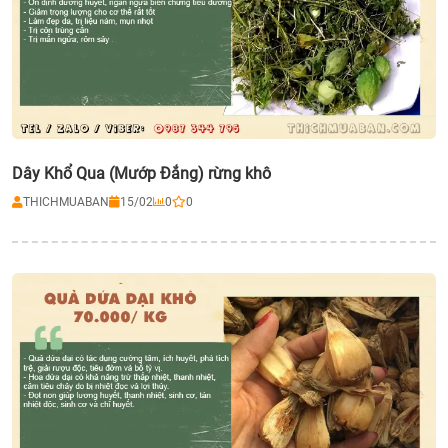
Dây Khổ Qua (Mướp Đắng) rừng khô
THICHMUABAN
15/02
0
0