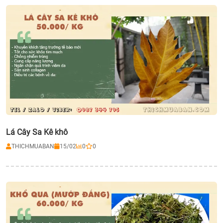
Lá Cây Sa Kê khô
THICHMUABAN
15/02
0
0