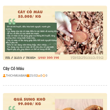
Cây Cỏ Máu
THICHMUABAN
25/02
0
0