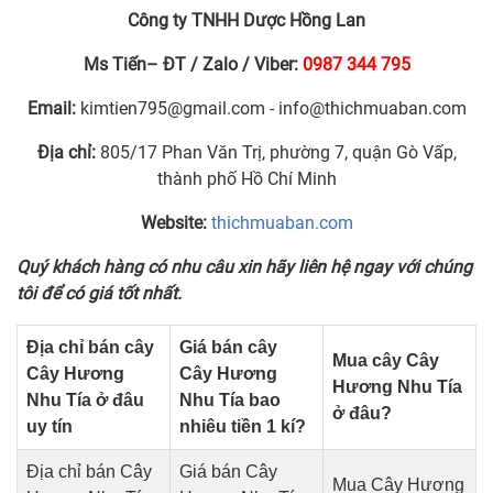
Công ty TNHH Dược Hồng Lan
Ms Tiến– ĐT / Zalo / Viber:
0987 344 795
Email:
kimtien795@gmail.com
-
info@thichmuaban.com
Địa chỉ:
805/17 Phan Văn Trị, phường 7, quận Gò Vấp,
thành phố Hồ Chí Minh
Website:
thichmuaban.com
Quý khách hàng có nhu câu xin hãy liên hệ ngay với chúng
tôi để có giá tốt nhất.
Địa chỉ bán cây
Giá bán cây
Mua cây Cây
Cây Hương
Cây Hương
Hương Nhu Tía
Nhu Tía ở đâu
Nhu Tía bao
ở đâu?
uy tín
nhiêu tiền 1 kí?
Địa chỉ bán Cây
Giá bán Cây
Mua Cây Hương