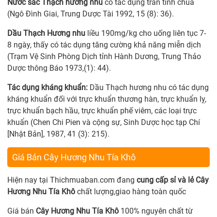
Nước sắc Thạch hương nhu
có tác dụng trấn tỉnh chua
(Ngô Đình Giai, Trung Dược Tài 1992, 15 (8): 36).
Dầu Thạch Hương nhu
liều 190mg/kg cho uống liên tục 7-
8 ngày, thấy có tác dụng tăng cường khả năng miễn dịch
(Trạm Vệ Sinh Phòng Dịch tỉnh Hành Dương, Trung Thảo
Dược thông Báo 1973,(1): 44).
Tác dụng kháng khuẩn:
Dầu Thạch hương nhu có tác dụng
kháng khuẩn đối với trực khuẩn thương hàn, trực khuẩn lỵ,
trực khuẩn bạch hầu, trực khuẩn phế viêm, các loại trực
khuẩn (Chen Chi Pien và cộng sự, Sinh Dược học tạp Chí
[Nhật Bản], 1987, 41 (3): 215).
Giá Bán Cây Hương Nhu Tía Khô
Hiện nay tại Thichmuaban.com đang
cung cấp sỉ và lẻ Cây
Hương Nhu Tía Khô
chất lượng,giao hàng toàn quốc
Giá bán
Cây Hương Nhu Tía Khô
100% nguyên chất từ