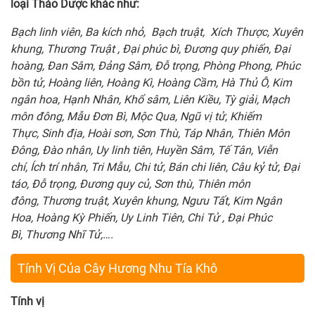
loại Thảo Dược khác như:
Bạch linh viên,
Ba kích nhỏ,
Bạch truật, Xích Thược,
Xuyên
khung, Thương Truật ,
Đại phúc bì,
Đương quy phiến,
Đại
hoàng, Đan Sâm,
Đảng Sâm
,
Đỗ trọng, Phòng Phong
,
Phúc
bồn tử,
Hoàng liên, Hoàng Kì, Hoàng Cầm, Hà Thủ Ô
,
Kim
ngân hoa, Hạnh Nhân
,
Khổ sâm, Liên Kiều,
Tỳ giải,
Mạch
môn đông, Mẫu Đơn Bì
, Mộc Qua
,
Ngũ vị tử,
Khiếm
Thực,
Sinh địa,
Hoài sơn, Sơn Thù
, Táp Nhân
, Thiên Môn
Đông
,
Đào nhân,
Uy linh tiên, Huyền Sâm
, Tế Tân
,
Viễn
chí,
Ích trí nhân, Tri Mẫu
,
Chi tử,
Bán chi liên,
Câu kỷ tử,
Đại
táo,
Đỗ trọng,
Đương quy củ,
Sơn thù,
Thiên môn
đông,
Thương truật,
Xuyên khung,
Ngưu Tất,
Kim Ngân
Hoa,
Hoàng Kỳ Phiến,
Uy Linh Tiên,
Chi Tử ,
Đại Phúc
Bì,
Thương Nhĩ Tử,….
Tính Vị Của Cây Hương Nhu Tía Khô
Tính vị