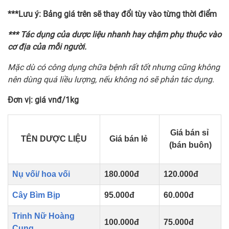
***Lưu ý: Bảng giá trên sẽ thay đổi tùy vào từng thời điểm
*** Tác dụng của dược liệu nhanh hay chậm phụ thuộc vào
cơ địa của mỗi người.
Mặc dù có công dụng chữa bệnh rất tốt nhưng cũng không
nên dùng quá liều lượng, nếu không nó sẽ phản tác dụng.
Đơn vị: giá vnđ/1kg
Giá bán sỉ
TÊN DƯỢC LIỆU
Giá bán lẻ
(bán buôn)
Nụ vối/ hoa vối
180.000đ
120.000đ
Cây Bìm Bịp
95.000đ
60.000đ
Trinh Nữ Hoàng
100.000đ
75.000đ
Cung