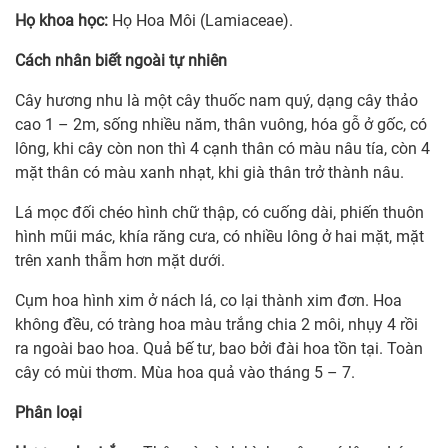
Họ khoa học:
Họ Hoa Môi (Lamiaceae).
Cách nhân biết ngoài tự nhiên
Cây hương nhu là một cây thuốc nam quý, dạng cây thảo
cao 1 – 2m, sống nhiều năm, thân vuông, hóa gỗ ở gốc, có
lông, khi cây còn non thì 4 cạnh thân có màu nâu tía, còn 4
mặt thân có màu xanh nhạt, khi già thân trở thành nâu.
Lá mọc đối chéo hình chữ thập, có cuống dài, phiến thuôn
hình mũi mác, khía răng cưa, có nhiều lông ở hai mặt, mặt
trên xanh thẫm hơn mặt dưới.
Cụm hoa hình xim ở nách lá, co lại thành xim đơn. Hoa
không đều, có tràng hoa màu trắng chia 2 môi, nhụy 4 rồi
ra ngoài bao hoa. Quả bế tư, bao bởi đài hoa tồn tại. Toàn
cây có mùi thơm. Mùa hoa quả vào tháng 5 – 7.
Phân loại