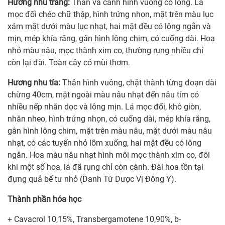
Hương nhu trắng:
Thân và cành hình vuông có lông. Lá
mọc đối chéo chữ thập, hình trứng nhọn, mặt trên màu lục
xám mặt dưới màu lục nhạt, hai mặt đều có lông ngắn và
mịn, mép khía răng, gân hình lông chim, có cuống dài. Hoa
nhỏ màu nâu, mọc thành xim co, thường rụng nhiều chỉ
còn lại đài. Toàn cây có mùi thơm.
Hương nhu tía:
Thân hình vuông, chặt thành từng đoạn dài
chừng 40cm, mặt ngoài màu nâu nhạt đến nâu tím có
nhiều nếp nhăn dọc và lông mịn. Lá mọc đối, khô giòn,
nhăn nheo, hình trứng nhọn, có cuống dài, mép khía răng,
gân hình lông chim, mặt trên màu nâu, mặt dưới màu nâu
nhạt, có các tuyến nhỏ lõm xuống, hai mặt đều có lông
ngắn. Hoa màu nâu nhạt hình môi mọc thành xim co, đôi
khi một số hoa, lá đã rụng chỉ còn cành. Đài hoa tồn tại
đựng quả bế tư nhỏ (Danh Từ Dược Vị Đông Y).
Thành phần hóa học
+ Cavacrol 10,15%, Transbergamotene 10,90%, b-