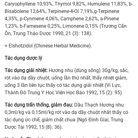
Caryophyllene 10,93%, Thymol 9,82%, Humulene 11,83%, b-
Bisabolene 12,64%, Terpinene-4-Ol 7,19%,g-Terpinene
4,35%, p-Cynmene 4,06%, Camphene 2,62%, a-Pinene
1,23%, b-Farnesene 0,25%, Limonene 0,15% (Trương Cấn
Ôn, Trung Thảo Dược 1990, 21 (3): 138).
+ Elshotzidol (Chinese Herbal Medicine).
Tác dụng dược lý
Tác dụng giải nhiệt:
Hương nhu (dùng sống) 30g/kg, sắc,
rót vào dạ dầy chuột, uống lần thứ nhất, thấy nhiệt giảm,
uống 3 lần liên tục thấy có tác dụng giải nhiệt (Vi Lực,
Thành Đô Trung Y Học Viện Học Báo 1992, 15 (2): 95).
Tác dụng trấn thống, giảm đau:
Dầu Thạch Hương nhu
0,3ml/kg và 0,15ml/kg rót vào dạ dầy chuột nhắt thấy có
tác dụng ức chế, giảm chất chua (Ngô Đình Giai, Trung
Dược Tài 1992, 15 (8): 36).