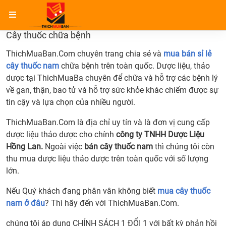
Trang chủ
Cây thuốc chữa bệnh
Cây thuốc chữa bệnh
ThichMuaBan.Com chuyên trang chia sẻ và
mua bán sỉ lẻ
cây thuốc nam
chữa bệnh trên toàn quốc. Dược liệu, thảo
dược tại ThichMuaBa chuyên để chữa và hỗ trợ các bệnh lý
về gan, thận, bao tử và hỗ trợ sức khỏe khác chiếm được sự
tin cậy và lựa chọn của nhiều người.
ThichMuaBan.Com là địa chỉ uy tín và là đơn vị cung cấp
dược liệu thảo dược cho chính
công ty TNHH Dược Liệu
Hồng Lan.
Ngoài việc
bán cây thuốc nam
thì chúng tôi còn
thu mua dược liệu thảo dược trên toàn quốc với số lượng
lớn.
Nếu Quý khách đang phân vân không biết
mua cây thuốc
nam ở đâu
? Thì hãy đến với ThichMuaBan.Com.
chúng tôi áp dụng CHÍNH SÁCH 1 ĐỔI 1 với bất kỳ phản hồi