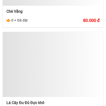
Chè Vằng
80.000
đ
0 + Đã đặt
Lá Cây Đu Đủ Đực khô