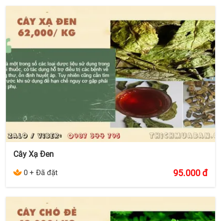
Cây Xạ Đen
95.000
đ
0 + Đã đặt