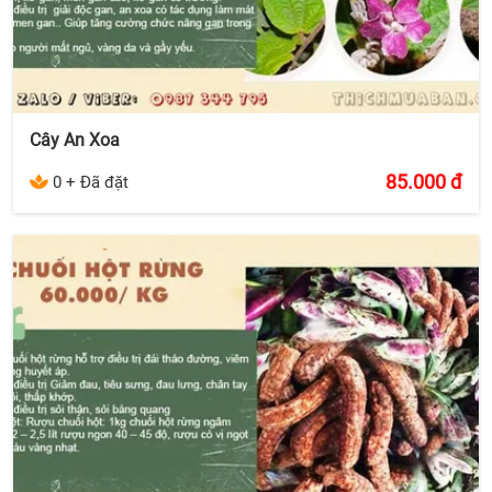
Cây An Xoa
85.000
đ
0 + Đã đặt