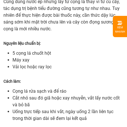
Cũng dùng nước ép nhưng lấy từ cọng lá thay vì từ củ cây,
tác dụng trị bệnh tiểu đường cũng tương tự như nhau. Tuy
nhiên để thực hiện được bài thuốc này, cần thức dậy lúc
sáng sớm khi mặt trời chưa lên và cây còn đọng sương thì
1.
XEM
cọng là mới nhiều nước.
Công
NHANH
dụng
Nguyên liệu chuẩn bị:
của
chuố
5 cọng lá chuốt hột
hột
Máy xay
2.
Vải lọc hoặc ray lọc
Bài
thuố
Cách làm:
trị
Cọng lá rửa sạch và để ráo
tiểu
Cắt nhỏ sau đó giã hoặc xay nhuyễn, vắt lấy nước cốt
đườn
và bỏ bã
từ
Uống trực tiếp sau khi vắt, ngày uống 2 lần liên tục
cây
trong thời gian dài sẽ đem lại kết quả
chuố
hột