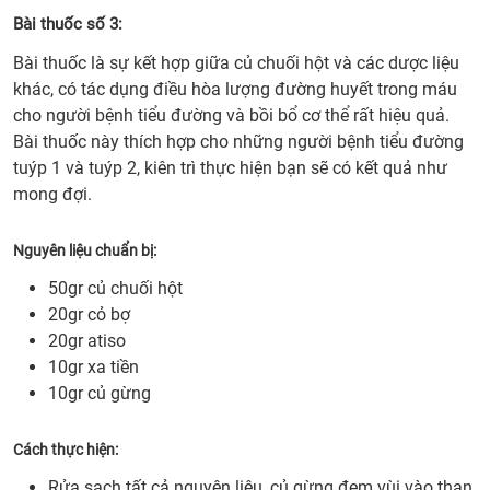
3.
Bài thuốc số 3:
Nhữ
Bài thuốc là sự kết hợp giữa củ chuối hột và các dược liệu
địa
khác, có tác dụng điều hòa lượng đường huyết trong máu
chỉ
cho người bệnh tiểu đường và bồi bổ cơ thể rất hiệu quả.
bán
Bài thuốc này thích hợp cho những người bệnh tiểu đường
chuố
tuýp 1 và tuýp 2, kiên trì thực hiện bạn sẽ có kết quả như
hột
mong đợi.
rừng
khô
Nguyên liệu chuẩn bị:
uy
tín
50gr củ chuối hột
20gr cỏ bợ
20gr atiso
10gr xa tiền
10gr củ gừng
Cách thực hiện:
Rửa sạch tất cả nguyên liệu, củ gừng đem vùi vào than