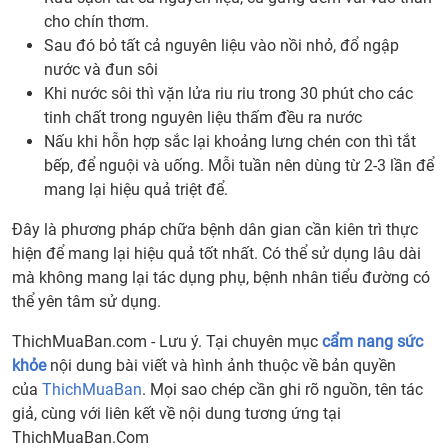
cho chín thơm.
Sau đó bỏ tất cả nguyên liệu vào nồi nhỏ, đổ ngập
nước và đun sôi
Khi nước sôi thì vặn lửa riu riu trong 30 phút cho các
tinh chất trong nguyên liệu thấm đều ra nước
Nấu khi hỗn hợp sắc lại khoảng lưng chén con thì tắt
bếp, để nguội và uống. Mỗi tuần nên dùng từ 2-3 lần để
mang lại hiệu quả triệt để.
Đây là phương pháp chữa bệnh dân gian cần kiên trì thực
hiện để mang lại hiệu quả tốt nhất. Có thể sử dụng lâu dài
mà không mang lại tác dụng phụ, bệnh nhân tiểu đường có
thể yên tâm sử dụng.
ThichMuaBan.com - Lưu ý. Tại chuyên mục
cẩm nang sức
khỏe
nội dung bài viết và hình ảnh thuộc về bản quyền
của
ThichMuaBan
. Mọi sao chép cần ghi rõ nguồn, tên tác
giả, cùng với liên kết về nội dung tương ứng tại
ThichMuaBan.Com