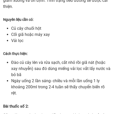
giảm xuống và ổn định. Tình trạng tiểu đường sẽ được cải
thiện.
Nguyên liệu cần có:
Củ cây chuối hột
Cối giã hoặc máy xay
Vải lọc
Cách thực hiện:
Đào củ cây lên và rửa sạch, cắt nhỏ rồi giã nát (hoặc
xay nhuyễn) sau đó dùng miếng vải lọc vắt lấy nước và
bỏ bã
Ngày uống 2 lần sáng- chiều và mỗi lần uống 1 ly
khoảng 200ml trong 2-4 tuần sẽ thấy chuyển biến rõ
rệt.
Bài thuốc số 2: