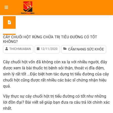
Trang chủ
Cẩm nang sức khỏe
Cây chuối hột rừng chữa
CÂY CHUỐI HỘT RỪNG CHỮA TRỊ TIỂU ĐƯỜNG CÓ TỐT
KHÔNG?
THICHMUABAN
12/11/2020
CẨM NANG SỨC KHỎE
Cây chuối hột vốn đã không còn xa lạ với nhiều người, đây
được xem là bài thuốc trị bệnh sỏi thận, thoát vị đĩa đệm,
sinh lý rất tốt …Đặc biệt hơn tác dụng trị tiểu đường của cây
chuối hột cũng được rất nhiều các bác sĩ chứng nhận hiệu
quả.
Vậy thực sự cây chuối hột trị tiểu đường có tốt như những
lời đồn đại? Bài viết sẽ giúp bạn đưa ra câu trả lời chính xác
nhất.