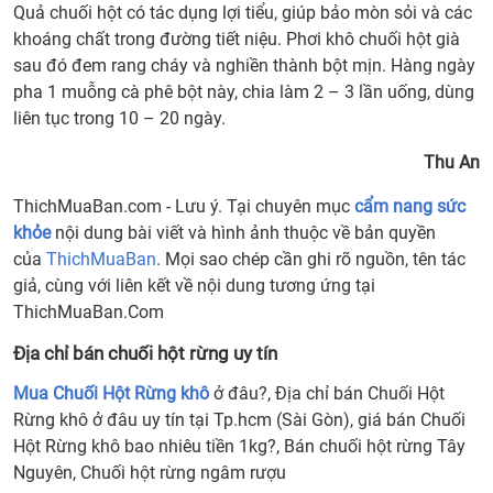
Quả chuối hột có tác dụng lợi tiểu, giúp bảo mòn sỏi và các
Địa
khoáng chất trong đường tiết niệu. Phơi khô chuối hột già
chỉ
sau đó đem rang cháy và nghiền thành bột mịn. Hàng ngày
bán
pha 1 muỗng cà phê bột này, chia làm 2 – 3 lần uống, dùng
chuố
liên tục trong 10 – 20 ngày.
hột
rừng
Thu An
uy
tín
ThichMuaBan.com - Lưu ý. Tại chuyên mục
cẩm nang sức
khỏe
nội dung bài viết và hình ảnh thuộc về bản quyền
của
ThichMuaBan
. Mọi sao chép cần ghi rõ nguồn, tên tác
giả, cùng với liên kết về nội dung tương ứng tại
ThichMuaBan.Com
Địa chỉ bán chuối hột rừng uy tín
Mua Chuối Hột Rừng khô
ở đâu?, Địa chỉ bán Chuối Hột
Rừng khô ở đâu uy tín tại Tp.hcm (Sài Gòn), giá bán Chuối
Hột Rừng khô bao nhiêu tiền 1kg?, Bán chuối hột rừng Tây
Nguyên, Chuối hột rừng ngâm rượu