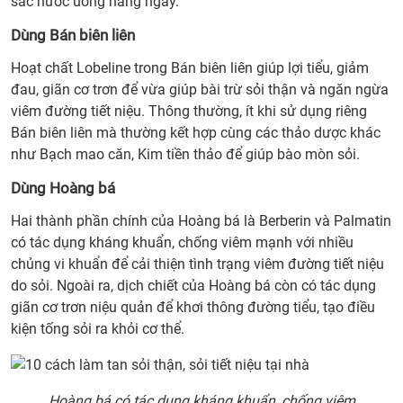
sắc nước uống hàng ngày.
3.
Dùng Bán biên liên
Dùng
Râu
Hoạt chất Lobeline trong Bán biên liên giúp lợi tiểu, giảm
ngô
đau, giãn cơ trơn để vừa giúp bài trừ sỏi thận và ngăn ngừa
4.
viêm đường tiết niệu. Thông thường, ít khi sử dụng riêng
Dùng
Bán biên liên mà thường kết hợp cùng các thảo dược khác
Xa
như Bạch mao căn, Kim tiền thảo để giúp bào mòn sỏi.
tiền
Dùng Hoàng bá
tử
5.
Hai thành phần chính của Hoàng bá là Berberin và Palmatin
Dùng
có tác dụng kháng khuẩn, chống viêm mạnh với nhiều
Bán
chủng vi khuẩn để cải thiện tình trạng viêm đường tiết niệu
biên
do sỏi. Ngoài ra, dịch chiết của Hoàng bá còn có tác dụng
liên
giãn cơ trơn niệu quản để khơi thông đường tiểu, tạo điều
6.
kiện tống sỏi ra khỏi cơ thể.
Dùng
Hoà
bá
Hoàng bá có tác dụng kháng khuẩn, chống viêm