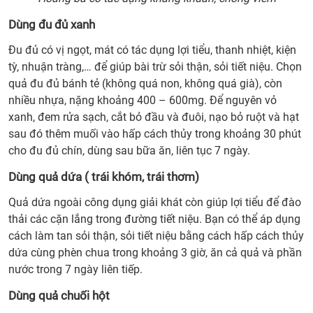
7.
Dùng
Dùng đu đủ xanh
đu
Đu đủ có vị ngọt, mát có tác dụng lợi tiểu, thanh nhiệt, kiện
đủ
tỳ, nhuận tràng,… để giúp bài trừ sỏi thận, sỏi tiết niệu. Chọn
xanh
quả đu đủ bánh tẻ (không quá non, không quá già), còn
8.
nhiều nhựa, nặng khoảng 400 – 600mg. Để nguyên vỏ
Dùng
xanh, đem rửa sạch, cắt bỏ đầu và đuôi, nạo bỏ ruột và hạt
quả
sau đó thêm muối vào hấp cách thủy trong khoảng 30 phút
dứa (
cho đu đủ chín, dùng sau bữa ăn, liên tục 7 ngày.
trái
khóm
Dùng quả dứa ( trái khóm, trái thơm)
trái
Quả dứa ngoài công dụng giải khát còn giúp lợi tiểu để đào
thơm
thải các cặn lắng trong đường tiết niệu. Bạn có thể áp dụng
9.
cách làm tan sỏi thận, sỏi tiết niệu bằng cách hấp cách thủy
Dùng
dứa cùng phèn chua trong khoảng 3 giờ, ăn cả quả và phần
quả
nước trong 7 ngày liên tiếp.
chuố
hột
Dùng quả chuối hột
10.