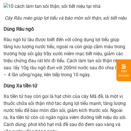
Cây Râu mèo giúp lợi tiểu và bào mòn sỏi thận, sỏi tiết niệu
Dùng Râu ngô
Râu ngô từ lâu được biết đến với công dụng lợi tiểu giúp
tăng lưu lượng nước tiểu, ngoài ra còn giúp cầm máu trong
trường hợp sỏi gây trầy xước niêm mạc tiết niệu, giảm các
triệu chứng đau rát khi đi tiểu. Cách làm tan sỏi thận như
1.
sau: lấy 10g râu ngô đun với 200ml nước sau đó chia làm 3
XEM
Dùng
– 4 lần uống/ngày, liên tiếp trong 10 ngày.
NHANH
Kim
Dùng Xa tiền tử
tiền
thảo
Xa tiền tử hay còn gọi là hạt chín của cây Mã đề, là một vị
2.
thuốc chữa sỏi thận nhờ tác dụng lợi tiểu mạnh, tăng lượng
Dùng
nước tiểu để bào mòn dần sỏi, giảm kích thước sỏi. Ngoài
cây
ra, Xa tiền tử còn có ngăn ngừa viêm đường tiết niệu do sỏi.
Râu
Cách dùng: phơi khô hạt mã đề sau đó đem sao vàng và
mèo