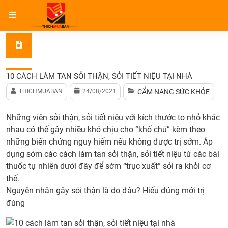
Trang chủ
Cẩm nang sức khỏe
10 cách làm tan sỏi thận,
10 CÁCH LÀM TAN SỎI THẬN, SỎI TIẾT NIỆU TẠI NHÀ
THICHMUABAN
24/08/2021
CẨM NANG SỨC KHỎE
Những viên sỏi thận, sỏi tiết niệu với kích thước to nhỏ khác
nhau có thể gây nhiều khó chịu cho “khổ chủ” kèm theo
những biến chứng nguy hiểm nếu không được trị sớm. Áp
dụng sớm các cách làm tan sỏi thận, sỏi tiết niệu từ các bài
thuốc tự nhiên dưới đây để sớm “trục xuất” sỏi ra khỏi cơ
thể.
Nguyên nhân gây sỏi thận là do đâu? Hiểu đúng mới trị
đúng